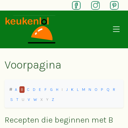
SKIP TO MAIN CONTENT
Voorpagina
#
A
B
C
D
E
F
G
H
I
J
K
L
M
N
O
P
Q
R
S
T
U
V
W
X
Y
Z
Recepten die beginnen met B