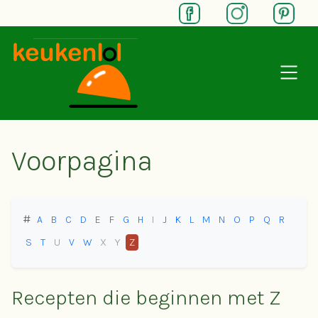
SKIP TO MAIN CONTENT
Voorpagina
#
A
B
C
D
E
F
G
H
I
J
K
L
M
N
O
P
Q
R
S
T
U
V
W
X
Y
Z
Recepten die beginnen met Z