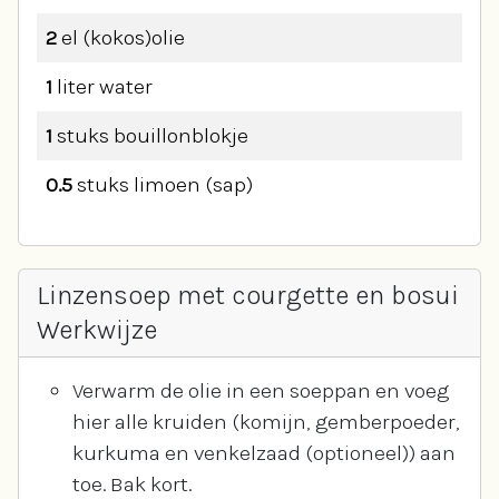
2
el
(kokos)olie
1
liter
water
1
stuks
bouillonblokje
0.5
stuks
limoen (sap)
Linzensoep met courgette en bosui
Werkwijze
Verwarm de olie in een soeppan en voeg
hier alle kruiden (komijn, gemberpoeder,
kurkuma en venkelzaad (optioneel)) aan
toe. Bak kort.