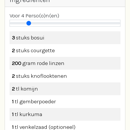
Voor
4
Perso(o)n(en)
3
stuks
bosui
2
stuks
courgette
200
gram
rode linzen
2
stuks
knoflooktenen
2
tl
komijn
1
tl
gemberpoeder
1
tl
kurkuma
1
tl
venkelzaad (optioneel)