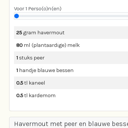
Voor
1
Perso(o)n(en)
25
gram
havermout
80
ml
(plantaardige) melk
1
stuks
peer
1
handje
blauwe bessen
0.5
tl
kaneel
0.5
tl
kardemom
Havermout met peer en blauwe bess