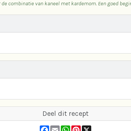
or de combinatie van kaneel met kardemom. Een goed begin
Deel dit recept
F
E
W
P
X