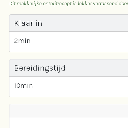
Dit makkelijke ontbijtrecept is lekker verrassend do
Klaar in
2
min
Bereidingstijd
10
min