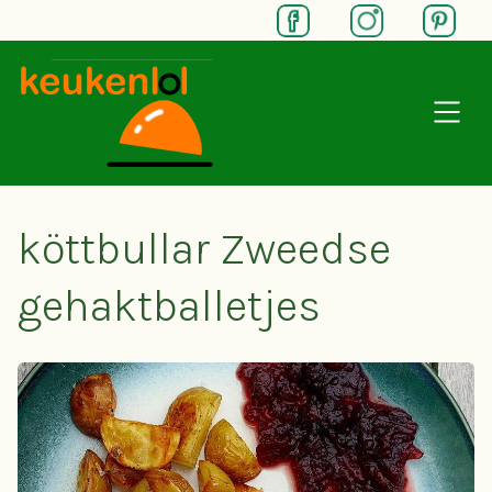
SKIP TO MAIN CONTENT
köttbullar Zweedse
gehaktballetjes