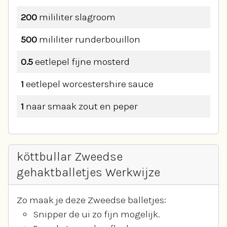
200
mililiter
slagroom
500
mililiter
runderbouillon
0.5
eetlepel
fijne mosterd
1
eetlepel
worcestershire sauce
1
naar smaak
zout en peper
köttbullar Zweedse
gehaktballetjes Werkwijze
Zo maak je deze Zweedse balletjes:
Snipper de ui zo fijn mogelijk.