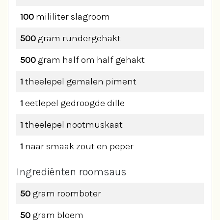
100
mililiter
slagroom
500
gram
rundergehakt
500
gram
half om half gehakt
1
theelepel
gemalen piment
1
eetlepel
gedroogde dille
1
theelepel
nootmuskaat
1
naar smaak
zout en peper
Ingrediënten roomsaus
50
gram
roomboter
50
gram
bloem