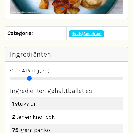
Categorie:
Hoofdgerechten
Ingrediënten
Voor
4
Partij(en)
Ingrediënten gehaktballetjes
1
stuks
ui
2
tenen
knoflook
75
gram
panko