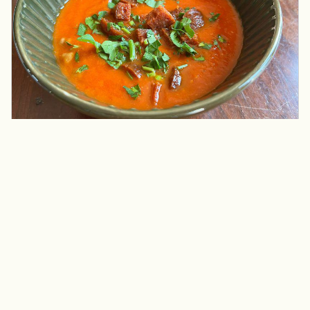
Maaltijdsoep met een Spaans tintje
door
Linda
▲
Deze week een heerlijk maaltijdsoep met een Spaans
tintje. Smaakvol door de stukjes chorizo.