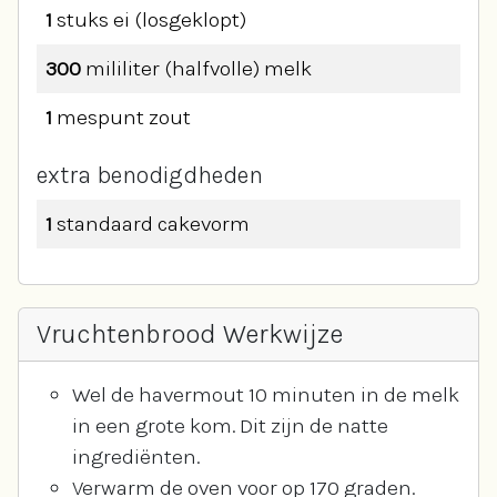
1
stuks
ei (losgeklopt)
300
mililiter
(halfvolle) melk
1
mespunt
zout
extra benodigdheden
1
standaard
cakevorm
Vruchtenbrood Werkwijze
Wel de havermout 10 minuten in de melk
in een grote kom. Dit zijn de natte
ingrediënten.
Verwarm de oven voor op 170 graden.