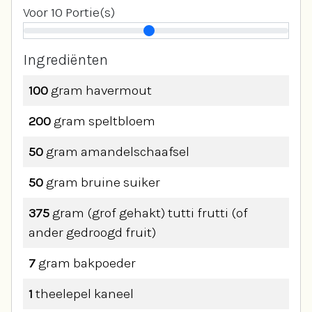
Voor
10
Portie(s)
Ingrediënten
100
gram
havermout
200
gram
speltbloem
50
gram
amandelschaafsel
50
gram
bruine suiker
375
gram
(grof gehakt) tutti frutti (of
ander gedroogd fruit)
7
gram
bakpoeder
1
theelepel
kaneel