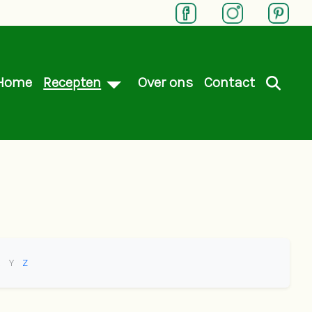
Home
Recepten
Over ons
Contact
X
Y
Z